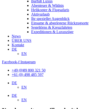
Barfuß Luxus
Abenteuer & Wildnis
Helikopter & Flugsafaris
Aktivurlaub
Ihr spezieller Augenblick
Einsame & abgelegene Rückzugsorte
Segeltörns & Kreuzfahrten
Expeditionen & Luxuszüge
News
ÜBER UNS
Kontakt
DE
EN
Facebook-f
Instagram
+49 (0)89 800 321 50
+61 (0) 498 485 597
DE
EN
DE
EN