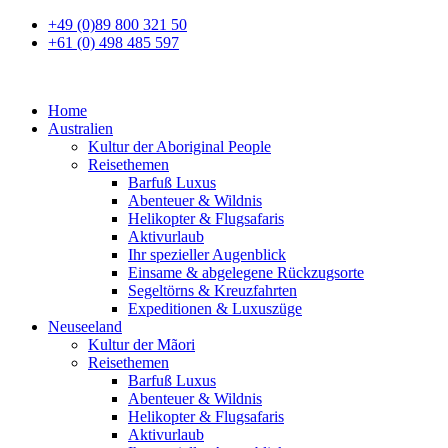
+49 (0)89 800 321 50
+61 (0) 498 485 597
Home
Australien
Kultur der Aboriginal People
Reisethemen
Barfuß Luxus
Abenteuer & Wildnis
Helikopter & Flugsafaris
Aktivurlaub
Ihr spezieller Augenblick
Einsame & abgelegene Rückzugsorte
Segeltörns & Kreuzfahrten
Expeditionen & Luxuszüge
Neuseeland
Kultur der Mãori
Reisethemen
Barfuß Luxus
Abenteuer & Wildnis
Helikopter & Flugsafaris
Aktivurlaub