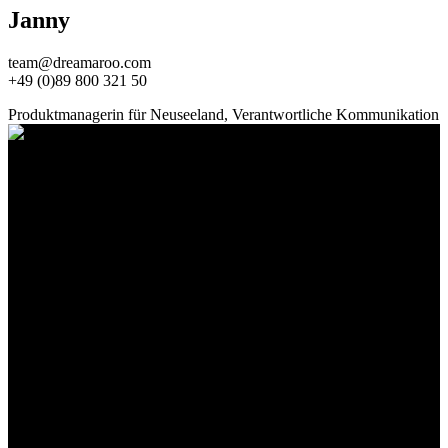
Janny
team@dreamaroo.com
+49 (0)89 800 321 50
Produktmanagerin für Neuseeland, Verantwortliche Kommunikation
dreamaroo
RUND-UM SERVICE IN Deutschland &
Australien
Persönlicher, individueller und detailverliebter Service auf höchstem
Niveau steht bei DreamAroo an oberster Stelle. Vor, während und
auch nach Ihrer Reise schaffen Ihnen unsere fachkundigen Teams
mit großer Leidenschaft Freiräume, indem wir uns persönlich um
Ihre Wünsche kümmern. Mit Büros auf beiden Seiten des
Kontinents haben Sie rund um die Uhr kompetente Ansprechpartner.
Selbstverständlich wird bei uns Diskretion großgeschrieben.