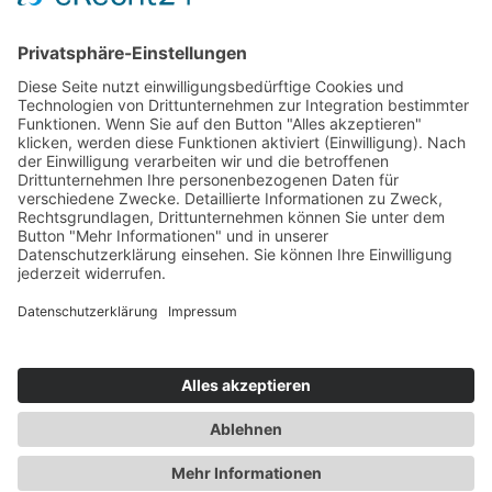
Beginnen Sie Ihren Urlaub entspannt und stilvoll, indem Sie unser
Limousinen Service an Ihrem Wohnort abholt und zum Flughafen
fährt. Angekommen in Australien oder Neuseeland werden Sie von
unserem Chauffeur am Flughafen erwartet und dieser bringt Sie zu
Ihrer gebuchten Unterkunft.
dreamaroo
ANONYM REISEN MIT ODER OHNE
SECURITY
Unsere Kunden lieben das Reisen mit DreamAroo, da sie bei uns
ganz sie selbst sein dürfen. Schon etliche namenhaften Kunden
vertrauten auf unseren sehr diskreten und professionellen Service.
Wir bieten Ihnen langjährige Erfahrung im Planen von VIP Reisen
nach Australien und Neuseeland. Gerade weil Sie sehr bekannt sind,
ist es nicht immer einfach, anonym zu verreisen. DreamAroo macht
dies für Sie möglich!
DE