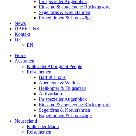
Ihr spezieller Augenblick
Einsame & abgelegene Rückzugsorte
Segeltörns & Kreuzfahrten
Expeditionen & Luxuszüge
News
ÜBER UNS
Kontakt
DE
EN
Home
Australien
Kultur der Aboriginal People
Reisethemen
Barfuß Luxus
Abenteuer & Wildnis
Helikopter & Flugsafaris
Aktivurlaub
Ihr spezieller Augenblick
Einsame & abgelegene Rückzugsorte
Segeltörns & Kreuzfahrten
Expeditionen & Luxuszüge
Neuseeland
Kultur der Mãori
Reisethemen