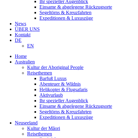
Ihr spezieller Augenblick
Einsame & abgelegene Rückzugsorte
Segeltörns & Kreuzfahrten
Expeditionen & Luxuszüge
News
ÜBER UNS
Kontakt
DE
EN
Home
Australien
Kultur der Aboriginal People
Reisethemen
Barfuß Luxus
Abenteuer & Wildnis
Helikopter & Flugsafaris
Aktivurlaub
Ihr spezieller Augenblick
Einsame & abgelegene Rückzugsorte
Segeltörns & Kreuzfahrten
Expeditionen & Luxuszüge
Neuseeland
Kultur der Mãori
Reisethemen