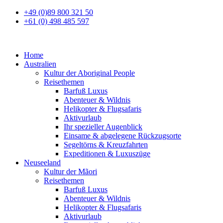
+49 (0)89 800 321 50
+61 (0) 498 485 597
Home
Australien
Kultur der Aboriginal People
Reisethemen
Barfuß Luxus
Abenteuer & Wildnis
Helikopter & Flugsafaris
Aktivurlaub
Ihr spezieller Augenblick
Einsame & abgelegene Rückzugsorte
Segeltörns & Kreuzfahrten
Expeditionen & Luxuszüge
Neuseeland
Kultur der Mãori
Reisethemen
Barfuß Luxus
Abenteuer & Wildnis
Helikopter & Flugsafaris
Aktivurlaub