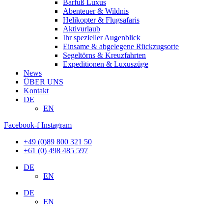
Barfuß Luxus
Abenteuer & Wildnis
Helikopter & Flugsafaris
Aktivurlaub
Ihr spezieller Augenblick
Einsame & abgelegene Rückzugsorte
Segeltörns & Kreuzfahrten
Expeditionen & Luxuszüge
News
ÜBER UNS
Kontakt
DE
EN
Facebook-f
Instagram
+49 (0)89 800 321 50
+61 (0) 498 485 597
DE
EN
DE
EN