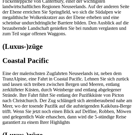
Flickenteppiche von Canterbury, einer der wichtigsten
landwirtschaftlichen Regionen Neuseelands. Auf der anderen Seite
der Ebene erreichen Sie Springfield, wo sich die Südalpen wie
megalithische Wolkenkratzer aus der Ebene erheben und eine
scheinbar undurchdringliche Barriere bilden. Den Ausblick auf die
bezaubernde Landschaft genießen Sie bei rundum verglasten und
zum Teil sogar offenen Waggons.
(Luxus-)züge
Coastal Pacific
Eine der malerischsten Zugfahrten Neuseelands ist, neben dem
TranzAlpine, eine Fahrt in Coastal Pacific. Lehnen Sie sich zurück
und lassen sich treiben zwischen Bergen und Meeren, entlang
zerklüfteter Küsten, durch Weinberge und entlang abgelegener
Strände. Ihre Fahrt führt Sie entlang der Pazifikküste von Picton
nach Christchurch. Der Zug schlängelt sich atemberaubend nahe am
Meer, wo der tosende Pazifik auf die aufsteigenden Kaikōura-Berge
trifft. Wenn Sie jetzt noch einen Blick auf Delfine, Robben, Möwen
und gelegentlich Wale erhaschen, dann wird die 5-stündige Reise
garantiert zu einem Ihrer Highlights
(Luxus-)züge