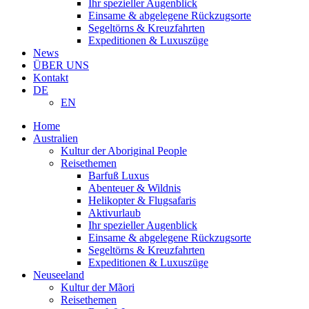
Ihr spezieller Augenblick
Einsame & abgelegene Rückzugsorte
Segeltörns & Kreuzfahrten
Expeditionen & Luxuszüge
News
ÜBER UNS
Kontakt
DE
EN
Home
Australien
Kultur der Aboriginal People
Reisethemen
Barfuß Luxus
Abenteuer & Wildnis
Helikopter & Flugsafaris
Aktivurlaub
Ihr spezieller Augenblick
Einsame & abgelegene Rückzugsorte
Segeltörns & Kreuzfahrten
Expeditionen & Luxuszüge
Neuseeland
Kultur der Mãori
Reisethemen