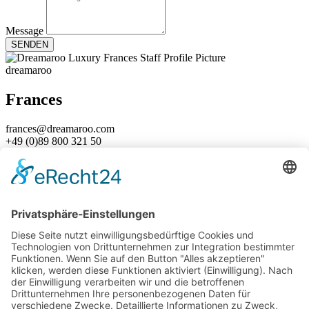
Message
SENDEN
dreamaroo
Frances
frances@dreamaroo.com
+49 (0)89 800 321 50
Büroleitung Deutschland
Expertin für Australien & Neuseeland
dreamaroo
David
david@dreamaroo.com
+61 (0) 498 485 597
Büroleitung Australien