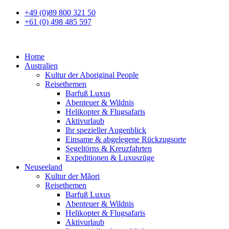
+49 (0)89 800 321 50
+61 (0) 498 485 597
Home
Australien
Kultur der Aboriginal People
Reisethemen
Barfuß Luxus
Abenteuer & Wildnis
Helikopter & Flugsafaris
Aktivurlaub
Ihr spezieller Augenblick
Einsame & abgelegene Rückzugsorte
Segeltörns & Kreuzfahrten
Expeditionen & Luxuszüge
Neuseeland
Kultur der Mãori
Reisethemen
Barfuß Luxus
Abenteuer & Wildnis
Helikopter & Flugsafaris
Aktivurlaub