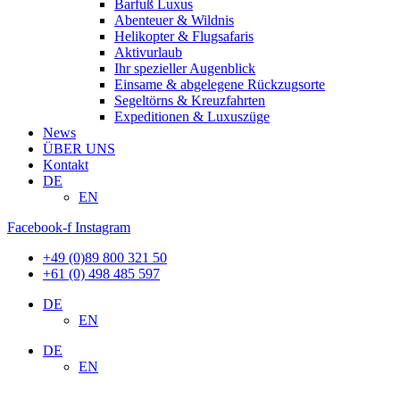
Barfuß Luxus
Abenteuer & Wildnis
Helikopter & Flugsafaris
Aktivurlaub
Ihr spezieller Augenblick
Einsame & abgelegene Rückzugsorte
Segeltörns & Kreuzfahrten
Expeditionen & Luxuszüge
News
ÜBER UNS
Kontakt
DE
EN
Facebook-f
Instagram
+49 (0)89 800 321 50
+61 (0) 498 485 597
DE
EN
DE
EN